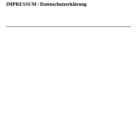
IMPRESSUM / Datenschutzerklärung
Name und Anschrift:
Handhaarbeit,
Melanie Henkel
Neustr. 26
55442 Daxweiler
Email: melanie@handhaarbeit.de
Geschäftsführer/ Vorstände/ Gesellschafter/