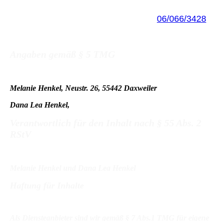
Komplementär: Melanie Henkel
Umsatzsteuer-Identifikationsnummer:
06/066/3428
Angaben gemäß § 5 TMG
Melanie Henkel, Neustr. 26, 55442 Daxweiler
Dana Lea Henkel,
Verantwortlich für den Inhalt nach § 55 Abs. 2
RStV
Melanie Henkel und Dana Lea Henkel
Haftung für Inhalte
Als Diensteanbieter sind wir gemäß § 7 Abs.1 TMG für eigene